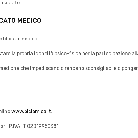
n adulto.
FICATO MEDICO
ertificato medico.
are la propria idoneità psico-fisica per la partecipazione all
i mediche che impediscano o rendano sconsigliabile o pongano 
online
www.biciamica.it
.
 srl, P.IVA IT 02019950381.